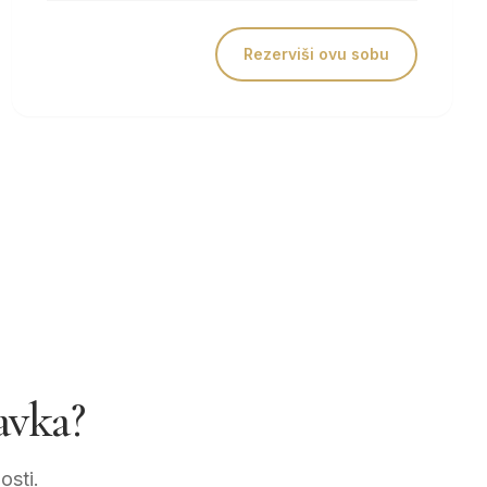
Rezerviši ovu sobu
avka?
osti.