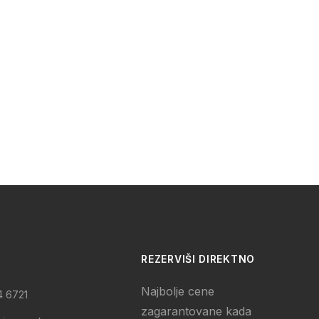
REZERVIŠI DIREKTNO
Najbolje cene
4 6721
zagarantovane kada