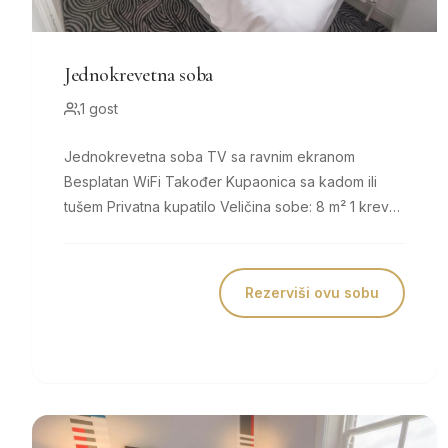
Jednokrevetna soba
1 gost
Jednokrevetna soba TV sa ravnim ekranom
Besplatan WiFi Također Kupaonica sa kadom ili
tušem Privatna kupatilo Veličina sobe: 8 m² 1 krevet
za jednu osobu Udobni...
Rezerviši ovu sobu