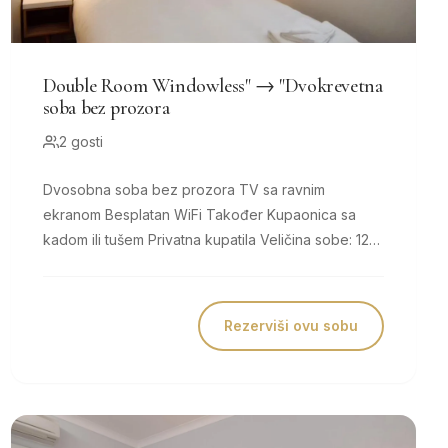
Double Room Windowless" → "Dvokrevetna
soba bez prozora
2 gosti
Dvosobna soba bez prozora TV sa ravnim
ekranom Besplatan WiFi Također Kupaonica sa
kadom ili tušem Privatna kupatila Veličina sobe: 12
m² 1 bračni krevet Udobni...
Rezerviši ovu sobu