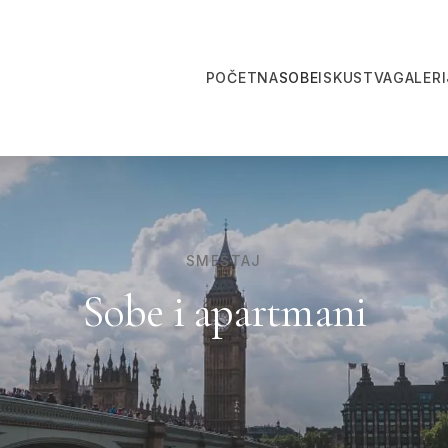
POČETNA
SOBE
ISKUSTVA
GALERI
SMEŠTAJ
Sobe i apartmani