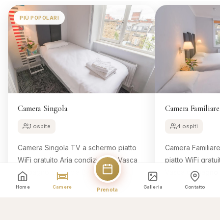
PIÙ POPOLARI
Camera Singola
Camera Familiare
1 ospite
4 ospiti
Camera Singola TV a schermo piatto
Camera Familiare 16 m² TV a scher
WiFi gratuito Aria condizionata Vasca
piatto WiFi gratuito Aria condizionata
da bagno o doccia Bagno privato
Vasca da bagno o d
Dimensione della camera: 8 m² 1 letto
privato Dimensione della camera: 16 m²
Home
Camere
Galleria
Contatto
Prenota
singolo Letti comodi, 7
2 letti singoli...
Prenota questa camera
Preno