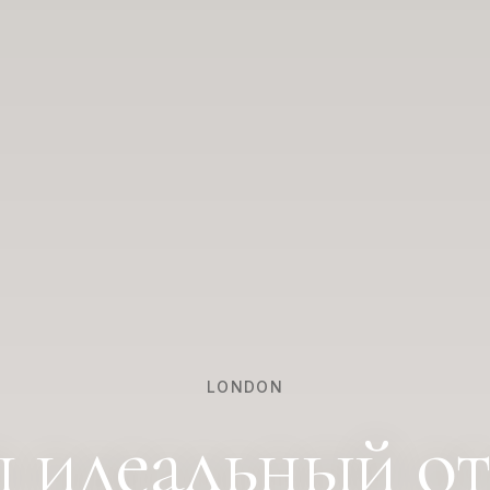
LONDON
 идеальный о