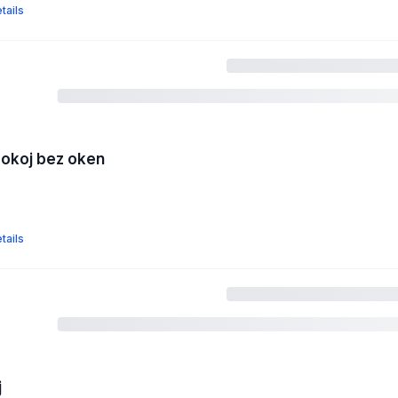
tails
pokoj bez oken
tails
j