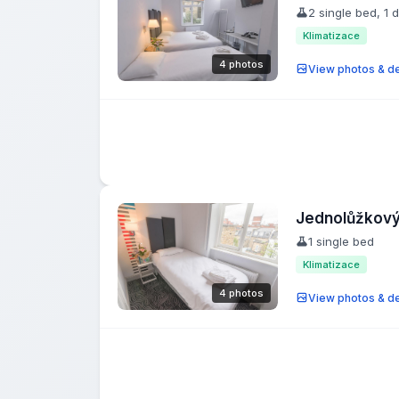
2 single bed, 1 
Klimatizace
4 photos
View photos & de
Jednolůžkový
1 single bed
Klimatizace
4 photos
View photos & de