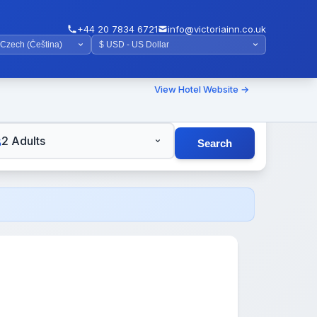
+44 20 7834 6721
info@victoriainn.co.uk
View Hotel Website →
TS
2 Adults
Search