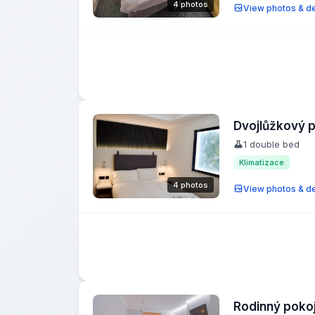
4 photos
View photos & de
Dvojlůžkový 
1 double bed
Klimatizace
4 photos
View photos & de
Rodinný poko