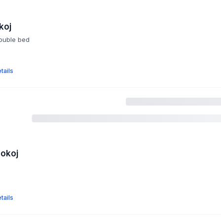
koj
double bed
tails
pokoj
tails