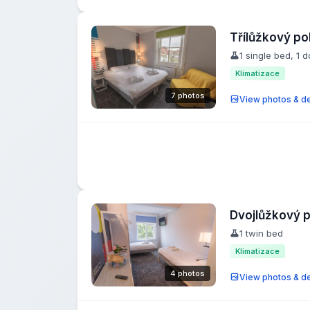
Třílůžkový po
1 single bed, 1 
Klimatizace
7 photos
View photos & de
Dvojlůžkový 
1 twin bed
Klimatizace
4 photos
View photos & de