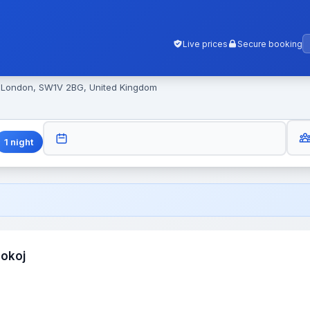
Live prices
Secure booking
, London, SW1V 2BG, United Kingdom
GUES
CHECK-OUT
1
night
pokoj