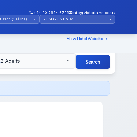
+44 20 7834 6721
info@victoriainn.co.uk
View Hotel Website →
TS
2 Adults
Search