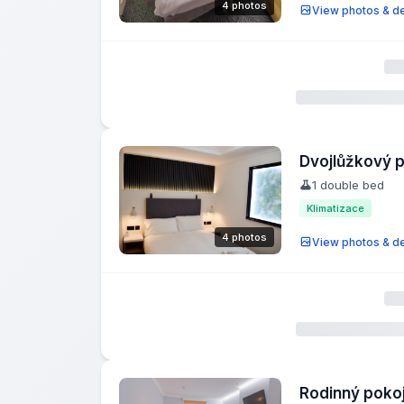
4 photos
View photos & de
Dvojlůžkový 
1 double bed
Klimatizace
4 photos
View photos & de
Rodinný poko