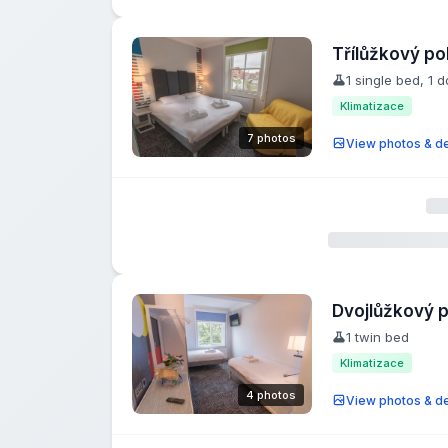
Třílůžkový po
1 single bed, 1 
Klimatizace
7 photos
View photos & de
Dvojlůžkový 
1 twin bed
Klimatizace
4 photos
View photos & de