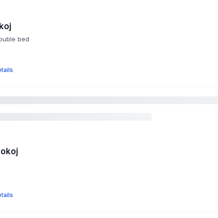
koj
double bed
tails
pokoj
tails