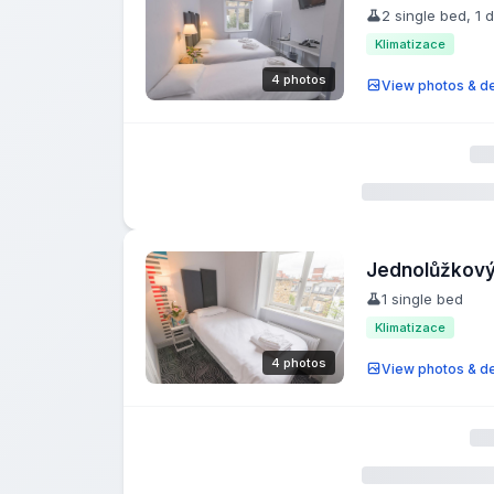
2 single bed, 1 
Klimatizace
4 photos
View photos & de
Jednolůžkový
1 single bed
Klimatizace
4 photos
View photos & de