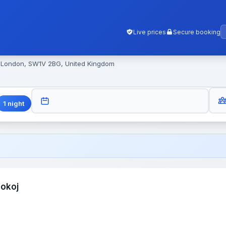
Live prices
Secure booking
, London, SW1V 2BG, United Kingdom
GUES
CHECK-OUT
1
night
pokoj