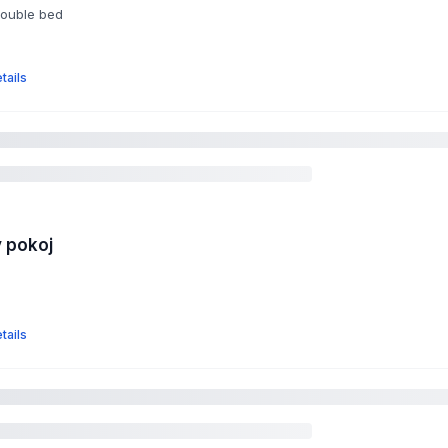
double bed
tails
 pokoj
tails