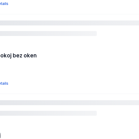
tails
pokoj bez oken
tails
j